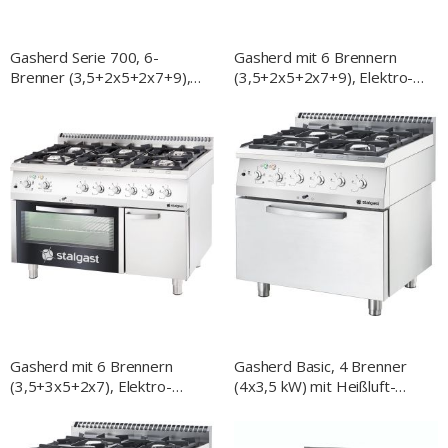
Gasherd Serie 700, 6-
Gasherd mit 6 Brennern
Brenner (3,5+2x5+2x7+9),
(3,5+2x5+2x7+9), Elektro-
G20, 1200x700x850 mm
Umluft-Backofen GN1/1,
(BxTxH)
Unterschrank, Serie 700 ND
Gasherd mit 6 Brennern
Gasherd Basic, 4 Brenner
(3,5+3x5+2x7), Elektro-
(4x3,5 kW) mit Heißluft-
Umluft-Backofen GN1/1 und
Backofen (600x400 mm /
Unterschrank, Serie 700 ND
GN1/1), Serie 700 ND