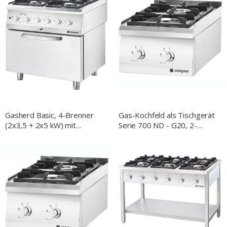
Gasherd Basic, 4-Brenner
Gas-Kochfeld als Tischgerät
(2x3,5 + 2x5 kW) mit
Serie 700 ND - G20, 2-
Heißluft-Backofen (600x400
Brenner (3,5+7)
mm/GN1/1), Serie 700 ND