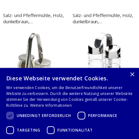
Salz- und Pfeffermühle, Holz,
Salz- und Pfeffermühle, Holz,
dunkelbraun,
dunkelbraun,
Keramikmahlwerk, H. 263
Edelstahlmahlwerk, H. 365
mm
mm
×
Diese Webseite verwendet Cookies.
Wir verwenden Cookies, um die Benutzerfreundlichkeit unserer
Website zu verbessern. Durch die weitere Nutzung unserer Webseite
stimmen Sie der Verwendung von Cookies gemäß unserer Cookie-
Richtlinie zu.
Weitere Informationen
Menage 2-teilig, Salz/Pfeffer,
Menage 2-teilig, Salz/Pfeffer,
UNBEDINGT ERFORDERLICH
PERFORMANCE
Höhe 145 mm
Höhe 115 mm
TARGETING
FUNKTIONALITÄT