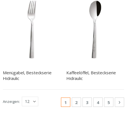
Menügabel, Besteckserie
Kaffeelöffel, Besteckserie
Hidraulic
Hidraulic
Seite
Anzeigen
Sie lesen gerade Seite
Seite
Seite
Seite
Seite
Sei
We
1
2
3
4
5