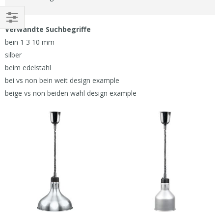
Verwandte Suchbegriffe
EINKAUFEN
bein 1 3 10 mm
NACH
silber
beim edelstahl
bei vs non bein weit design example
beige vs non beiden wahl design example