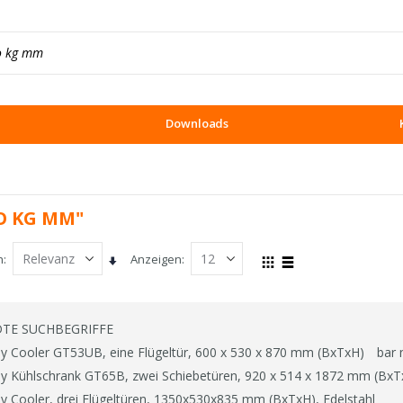
Downloads
TO KG MM"
h
Anzeigen
In
Ansicht
Raster
Liste
aufsteigender
als
Reihenfolge
TE SUCHBEGRIFFE
ay Cooler GT53UB, eine Flügeltür, 600 x 530 x 870 mm (BxTxH)
bar 
ay Kühlschrank GT65B, zwei Schiebetüren, 920 x 514 x 1872 mm (BxT
ay Cooler, drei Flügeltüren, 1350x530x835 mm (BxTxH), Edelstahl