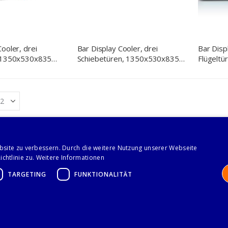
ooler, drei
Bar Display Cooler, drei
Bar Disp
, 1350x530x835
Schiebetüren, 1350x530x835
Flügelt
 Edelstahl
mm (BxTxH), schwarz
mm (BxT
bsite zu verbessern. Durch die weitere Nutzung unserer Webseite
chtlinie zu.
Weitere Informationen
TARGETING
FUNKTIONALITÄT
IMPRESSUM
DATENSCHUTZERKLÄRUNG