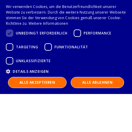
Wir verwenden Cookies, um die Benutzerfreundlichkeit unserer
Website zu verbessern. Durch die weitere Nutzung unserer Webseite
stimmen Sie der Verwendung von Cookies gemäß unserer Cookie-
Richtlinie zu.
Weitere Informationen
Folge uns auf
UNBEDINGT ERFORDERLICH
PERFORMANCE
TARGETING
FUNKTIONALITÄT
UNKLASSIFIZIERTE
DETAILS ANZEIGEN
ALLE AKZEPTIEREN
ALLE ABLEHNEN
IMPRESSUM
DATENSCHUTZERKLÄRUNG
AGB
KONTAKT