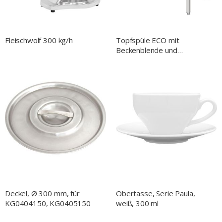
Fleischwolf 300 kg/h
Topfspüle ECO mit
Beckenblende und
Aufkantung, 1000 mm x
600m x 850 mm (BxTxH),
Beckentiefe 300 mm
Deckel, Ø 300 mm, für
Obertasse, Serie Paula,
KG0404150, KG0405150
weiß, 300 ml