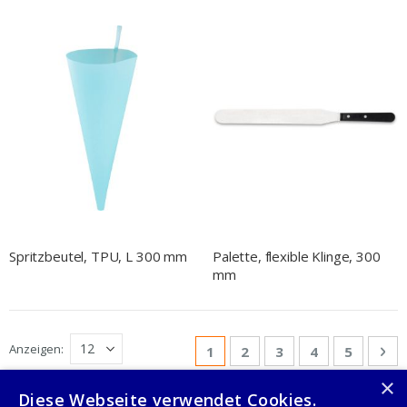
Spritzbeutel, TPU, L 300 mm
Palette, flexible Klinge, 300
mm
Seite
Anzeigen
Sie lesen gerade Seite
Seite
Seite
Seite
Seite
Sei
We
1
2
3
4
5
×
Diese Webseite verwendet Cookies.