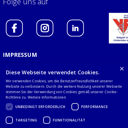
Folge uns auf
IMPRESSUM
DATENSCHUTZERKLÄRUNG
×
Diese Webseite verwendet Cookies.
AGB
Wir verwenden Cookies, um die Benutzerfreundlichkeit unserer
Website zu verbessern. Durch die weitere Nutzung unserer Webseite
KONTAKT
stimmen Sie der Verwendung von Cookies gemäß unserer Cookie-
Richtlinie zu.
Weitere Informationen
Stalgast GmbH
UNBEDINGT ERFORDERLICH
PERFORMANCE
Mary-Somerville-Str.6
28359 Bremen
TARGETING
FUNKTIONALITÄT
info@stalgast.de