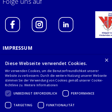
Folge uns auf
IMPRESSUM
DATENSCHUTZERKLÄRUNG
×
Diese Webseite verwendet Cookies.
AGB
Wir verwenden Cookies, um die Benutzerfreundlichkeit unserer
Website zu verbessern. Durch die weitere Nutzung unserer Webseite
KONTAKT
stimmen Sie der Verwendung von Cookies gemäß unserer Cookie-
Richtlinie zu.
Weitere Informationen
Stalgast GmbH
UNBEDINGT ERFORDERLICH
PERFORMANCE
Mary-Somerville-Str.6
28359 Bremen
TARGETING
FUNKTIONALITÄT
info@stalgast.de