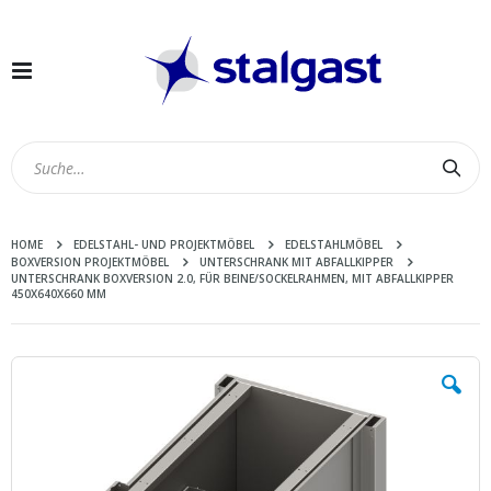
Navigation
umschalten
Suc
HOME
EDELSTAHL- UND PROJEKTMÖBEL
EDELSTAHLMÖBEL
BOXVERSION PROJEKTMÖBEL
UNTERSCHRANK MIT ABFALLKIPPER
UNTERSCHRANK BOXVERSION 2.0, FÜR BEINE/SOCKELRAHMEN, MIT ABFALLKIPPER
450X640X660 MM
Zum
Ende
der
Bildergalerie
springen