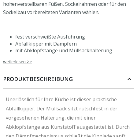
höhenverstellbaren Füßen, Sockelrahmen oder für den
Sockelbau vorbereiteten Varianten wählen.
fest verschweißte Ausführung
Abfallkipper mit Dämpfern
mit Abklopfstange und Müllsackhalterung
dreiseitig geschlossen
weiterlesen >>
doppelwandige Kippladenblende mit
durchgehender Griffleiste
Beine wahlweise erhältlich in 150 mm oder 200 mm
PRODUKTBESCHREIBUNG
Höhe (Gesamthöhe 810/860 mm)
ohne Arbeitsplatte
rostfreier, ferritischer Edelstahl
Unerlässlich für Ihre Küche ist dieser praktische
frei kombinierbar für hohe Flexibilität in der
Abfallkipper. Der Müllsack sitzt rutschfest in der
Planung
vorgesehenen Halterung, die mit einer
leicht zu reinigender Innenraum
umweltschonende Produktion durch Verzicht auf
Abklopfstange aus Kunststoff ausgestattet ist. Durch
Folierung
den Dämpfmechanismus schließt die Kipplade sanft