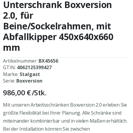
Anfang
Unterschrank Boxversion
der
Bildergalerie
2.0, für
springen
Beine/Sockelrahmen, mit
Abfallkipper 450x640x660
mm
Artikelnummer:
BX45656
GTIN:
4062125399427
Marke:
Stalgast
Serie:
Boxversion
986,00 €
/Stk.
Mit unseren Arbeitsschränken Boxversion 2.0 erleben Sie
größte Flexibilität bei Ihrer Planung. Alle Schränke sind
miteinander kombinierbar und in vielen Maßen erhältlich.
Bei der Installation können Sie zwischen