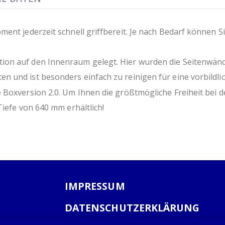
optional erhältlicher Sockelrahmen
ohne Arbeitsplatte
umweltschonende Produktion durch 
ment jederzeit schnell griffbereit. Je nach Bedarf können 
on auf den Innenraum gelegt. Hier wurden die Seitenwände 
 und ist besonders einfach zu reinigen für eine vorbildli
Boxversion 2.0. Um Ihnen die größtmögliche Freiheit bei de
Tiefe von 640 mm erhältlich!
IMPRESSUM
DATENSCHUTZERKLÄRUNG