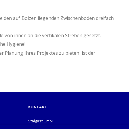
 mit Füßen
Verzicht auf Folierung
Sie den auf Bolzen liegenden Zwischenboden dreifach
von innen an die vertikalen Streben gesetzt.
che Hygiene!
r Planung Ihres Projektes zu bieten, ist der
KONTAKT
Stalgast GmbH
Mary-Somerville-Str.6