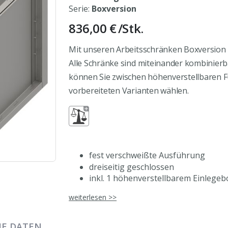
Serie:
Boxversion
836,00 €
/Stk.
Mit unseren Arbeitsschränken Boxversion 2.
Alle Schränke sind miteinander kombinierbar
können Sie zwischen höhenverstellbaren 
vorbereiteten Varianten wählen.
fest verschweißte Ausführung
dreiseitig geschlossen
inkl. 1 höhenverstellbarem Einlege
für den Sockelbau vorbereitet
weiterlesen >>
rostfreier, ferritischer Edelstahl
frei kombinierbar für hohe Flexibili
leicht zu reinigender Innenraum
HE DATEN