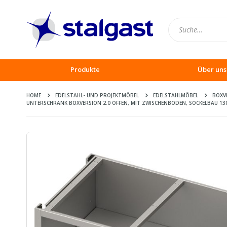
Produkte
Über uns
HOME
EDELSTAHL- UND PROJEKTMÖBEL
EDELSTAHLMÖBEL
BOXV
UNTERSCHRANK BOXVERSION 2.0 OFFEN, MIT ZWISCHENBODEN, SOCKELBAU 13
Zum
Ende
der
Bildergalerie
springen