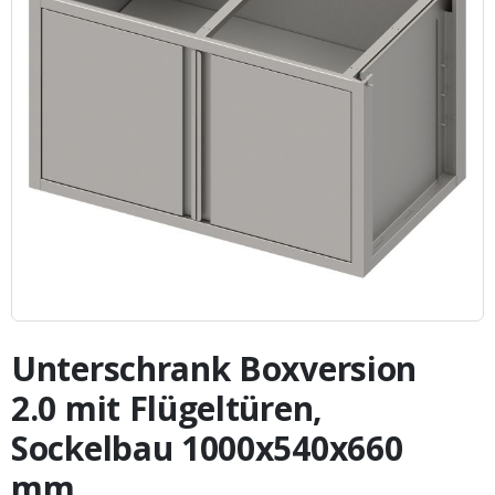
Zum
Anfang
Unterschrank Boxversion
der
Bildergalerie
2.0 mit Flügeltüren,
springen
Sockelbau 1000x540x660
mm