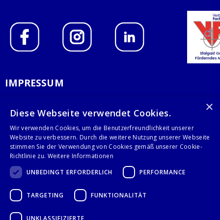
IMPRESSUM
DATENSCHUTZERKLÄRUNG
×
Diese Webseite verwendet Cookies.
AGB
Wir verwenden Cookies, um die Benutzerfreundlichkeit unserer
Website zu verbessern. Durch die weitere Nutzung unserer Webseite
KONTAKT
stimmen Sie der Verwendung von Cookies gemäß unserer Cookie-
Richtlinie zu.
Weitere Informationen
Stalgast GmbH
UNBEDINGT ERFORDERLICH
PERFORMANCE
Mary-Somerville-Str.6
28359 Bremen
TARGETING
FUNKTIONALITÄT
info@stalgast.de
+49 421 408844-0
UNKLASSIFIZIERTE