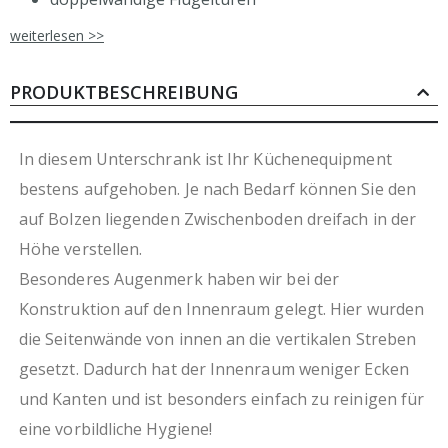
durchgehende Griffleiste
weiterlesen >>
inkl. 1 höhenverstellbarem Einlegeboden
ohne Arbeitsplatte
rostfreier, ferritischer Edelstahl
PRODUKTBESCHREIBUNG
frei kombinierbar für hohe Flexibilität in der
Planung
leicht zu reinigender Innenraum
In diesem Unterschrank ist Ihr Küchenequipment
optional erhältlicher Sockelrahmen aus Edelstahl
bestens aufgehoben. Je nach Bedarf können Sie den
mit Füßen
auf Bolzen liegenden Zwischenboden dreifach in der
umweltschonende Produktion durch Verzicht auf
Folierung
Höhe verstellen.
Besonderes Augenmerk haben wir bei der
Konstruktion auf den Innenraum gelegt. Hier wurden
die Seitenwände von innen an die vertikalen Streben
gesetzt. Dadurch hat der Innenraum weniger Ecken
und Kanten und ist besonders einfach zu reinigen für
eine vorbildliche Hygiene!