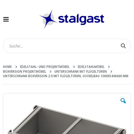
Navigation
umschalten
Suc
HOME
EDELSTAHL- UND PROJEKTMÖBEL
EDELSTAHLMÖBEL
BOXVERSION PROJEKTMÖBEL
UNTERSCHRANK MIT FLÜGELTÜREN
UNTERSCHRANK BOXVERSION 2.0 MIT FLÜGELTÜREN, SOCKELBAU 1000X540X660 MM
Zum
Ende
der
Bildergalerie
springen