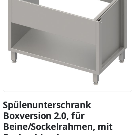
Zum
Anfang
Spülenunterschrank
der
Bildergalerie
Boxversion 2.0, für
springen
Beine/Sockelrahmen, mit