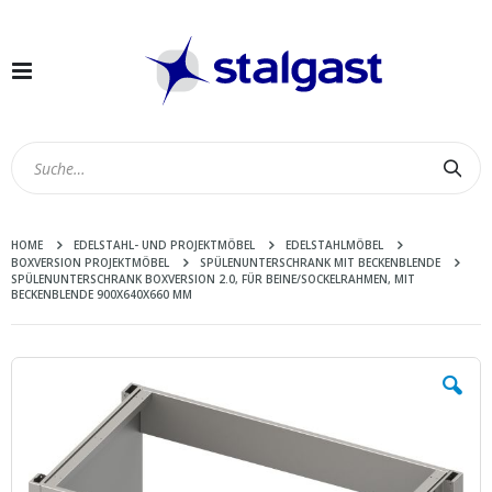
Navigation
umschalten
Suc
HOME
EDELSTAHL- UND PROJEKTMÖBEL
EDELSTAHLMÖBEL
BOXVERSION PROJEKTMÖBEL
SPÜLENUNTERSCHRANK MIT BECKENBLENDE
SPÜLENUNTERSCHRANK BOXVERSION 2.0, FÜR BEINE/SOCKELRAHMEN, MIT
BECKENBLENDE 900X640X660 MM
Zum
Ende
der
Bildergalerie
springen