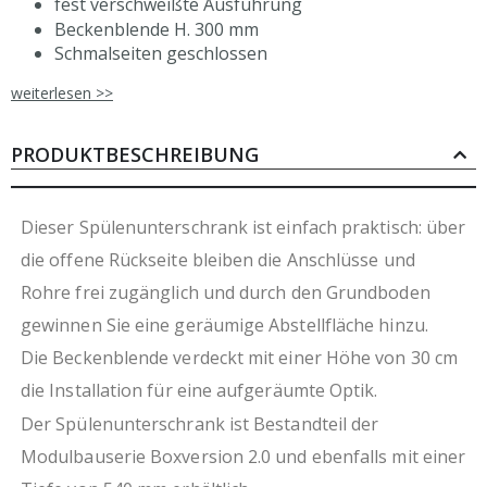
fest verschweißte Ausführung
Beckenblende H. 300 mm
Schmalseiten geschlossen
Rückseite offen
weiterlesen >>
ohne Arbeitsplatte
Beine wahlweise erhältlich in 150 mm oder 200 mm
Höhe (Gesamthöhe 810/860 mm)
PRODUKTBESCHREIBUNG
rostfreier, ferritischer Edelstahl
frei kombinierbar für hohe Flexibilität in der
Planung
Dieser Spülenunterschrank ist einfach praktisch: über
leicht zu reinigender Innenraum
die offene Rückseite bleiben die Anschlüsse und
optional erhältliche Sockelblende aus Edelstahl
Rohre frei zugänglich und durch den Grundboden
umweltschonende Produktion durch Verzicht auf
Folierung
gewinnen Sie eine geräumige Abstellfläche hinzu.
Die Beckenblende verdeckt mit einer Höhe von 30 cm
die Installation für eine aufgeräumte Optik.
Der Spülenunterschrank ist Bestandteil der
Modulbauserie Boxversion 2.0 und ebenfalls mit einer