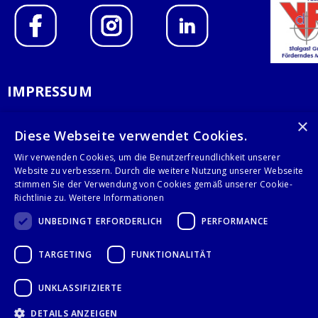
IMPRESSUM
DATENSCHUTZERKLÄRUNG
×
Diese Webseite verwendet Cookies.
AGB
Wir verwenden Cookies, um die Benutzerfreundlichkeit unserer
Website zu verbessern. Durch die weitere Nutzung unserer Webseite
KONTAKT
stimmen Sie der Verwendung von Cookies gemäß unserer Cookie-
Richtlinie zu.
Weitere Informationen
Stalgast GmbH
UNBEDINGT ERFORDERLICH
PERFORMANCE
Mary-Somerville-Str.6
28359 Bremen
TARGETING
FUNKTIONALITÄT
info@stalgast.de
+49 421 408844-0
UNKLASSIFIZIERTE
DETAILS ANZEIGEN