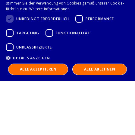
Seite
stimmen Sie der Verwendung von Cookies gemäß unserer Cookie-
Anzeigen
Seite
Zurück
Seite
Sie lesen gerad
Seite
Seit
Weit
1
2
3
Richtlinie zu.
Weitere Informationen
UNBEDINGT ERFORDERLICH
PERFORMANCE
TARGETING
FUNKTIONALITÄT
Folge uns auf
UNKLASSIFIZIERTE
DETAILS ANZEIGEN
ALLE AKZEPTIEREN
ALLE ABLEHNEN
IMPRESSUM
DATENSCHUTZERKLÄRUNG
AGB