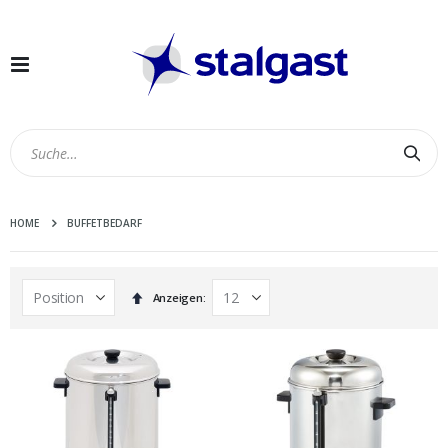
Navigation
umschalten
Suc
HOME
BUFFETBEDARF
In
Anzeigen
absteigender
Reihenfolge