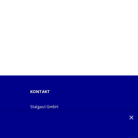
KONTAKT
Stalgast GmbH
Mary-Somerville-Str.6
×
28359 Bremen
info@stalgast.de
+49 421 408844-0