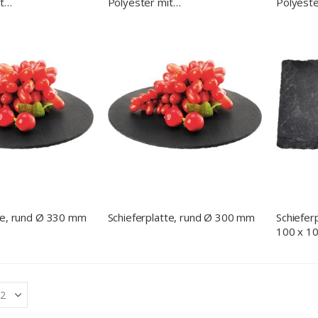
t
Polyester mit
Polyeste
stärkung
Fiberglasverstärkung, 460x360
Fibergla
mm
mm
te, rund Ø 330 mm
Schieferplatte, rund Ø 300 mm
Schiefer
100 x 1