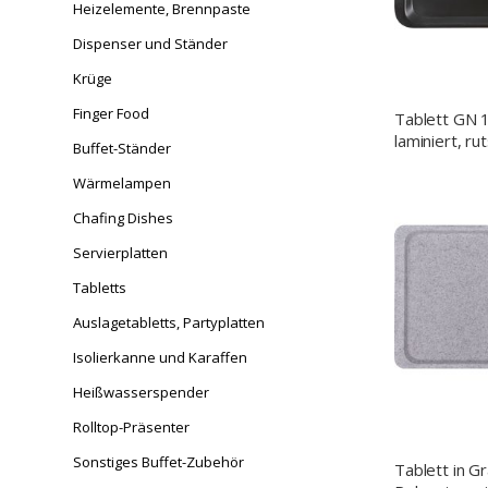
Heizelemente, Brennpaste
Dispenser und Ständer
Krüge
Finger Food
Tablett GN 1
laminiert, 
Buffet-Ständer
Oberfläche
Wärmelampen
Chafing Dishes
Servierplatten
Tabletts
Auslagetabletts, Partyplatten
Isolierkanne und Karaffen
Heißwasserspender
Rolltop-Präsenter
Sonstiges Buffet-Zubehör
Tablett in Gr