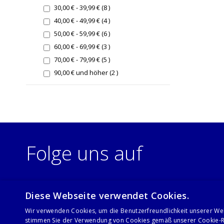
items
30,00 €
-
39,99 €
8
items
40,00 €
-
49,99 €
4
items
50,00 €
-
59,99 €
6
items
60,00 €
-
69,99 €
3
items
70,00 €
-
79,99 €
5
items
90,00 €
und höher
2
Folge uns auf
Diese Webseite verwendet Cookies.
Wir verwenden Cookies, um die Benutzerfreundlichkeit unserer We
stimmen Sie der Verwendung von Cookies gemäß unserer Cookie-Ri