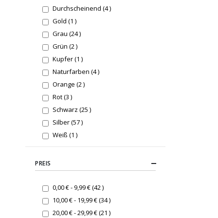
items
Durchscheinend
4
item
Gold
1
items
Grau
24
items
Grün
2
item
Kupfer
1
items
Naturfarben
4
items
Orange
2
items
Rot
3
items
Schwarz
25
items
Silber
57
item
Weiß
1
PREIS
items
0,00 €
-
9,99 €
42
items
10,00 €
-
19,99 €
34
items
20,00 €
-
29,99 €
21