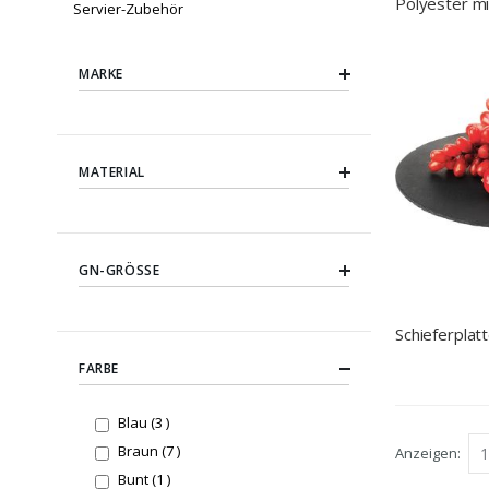
Polyester mi
Servier-Zubehör
Fiberglasver
MARKE
MATERIAL
GN-GRÖSSE
Schieferplat
FARBE
items
Blau
3
items
Braun
7
Anzeigen
item
Bunt
1