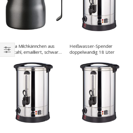
Barista Milchkännchen aus
Heißwasser-Spender
Edelstahl, emailliert, schwarz,
doppelwandig 18 Liter
0,45 L
EINKAUFEN
NACH