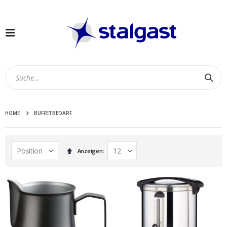
Navigation
umschalten
Suc
HOME
BUFFETBEDARF
In
Anzeigen
absteigender
Reihenfolge