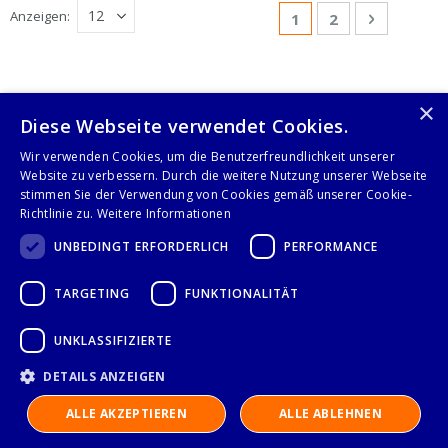
Seite
Anzeigen
Sie lesen gerade Sei
Seite
Seite
Weiter
1
2
×
Diese Webseite verwendet Cookies.
Folge uns auf
Wir verwenden Cookies, um die Benutzerfreundlichkeit unserer
Website zu verbessern. Durch die weitere Nutzung unserer Webseite
stimmen Sie der Verwendung von Cookies gemäß unserer Cookie-
Richtlinie zu.
Weitere Informationen
UNBEDINGT ERFORDERLICH
PERFORMANCE
TARGETING
FUNKTIONALITÄT
IMPRESSUM
UNKLASSIFIZIERTE
DATENSCHUTZERKLÄRUNG
DETAILS ANZEIGEN
ALLE AKZEPTIEREN
ALLE ABLEHNEN
AGB