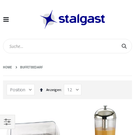
Navigation
umschalten
Suc
HOME
BUFFETBEDARF
In
Anzeigen
absteigender
Reihenfolge
EINKAUFEN