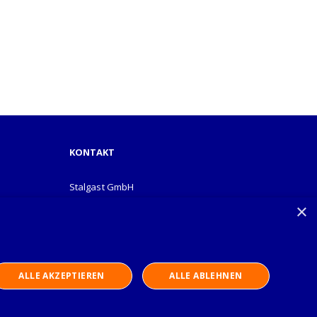
KONTAKT
Stalgast GmbH
Mary-Somerville-Str.6
×
28359 Bremen
info@stalgast.de
+49 421 408844-0
ALLE AKZEPTIEREN
ALLE ABLEHNEN