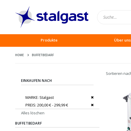
Produkte
Über uns
HOME
BUFFETBEDARF
Sortieren nac
EINKAUFEN NACH
Dies entfernen
MARKE
Stalgast
Dies entfernen
PREIS
200,00 € - 299,99 €
Alles löschen
BUFFETBEDARF