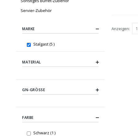
Sonstiges Buffet-Zubehör
Servier-Zubehör
Anzeigen
MARKE
items
Stalgast
5
MATERIAL
GN-GRÖSSE
FARBE
item
Schwarz
1