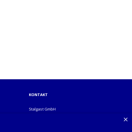
KONTAKT
Stalgast GmbH
Mary-Somerville-Str.6
×
28359 Bremen
info@stalgast.de