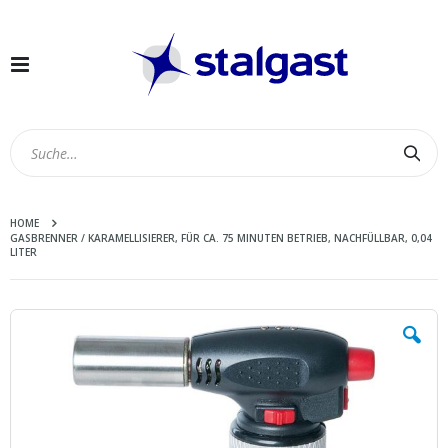
Navigation
umschalten
Suc
HOME
GASBRENNER / KARAMELLISIERER, FÜR CA. 75 MINUTEN BETRIEB, NACHFÜLLBAR, 0,04
LITER
Zum
Ende
der
Bildergalerie
springen