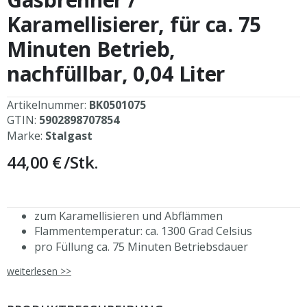
der
Bildergalerie
Karamellisierer, für ca. 75
springen
Minuten Betrieb,
nachfüllbar, 0,04 Liter
Artikelnummer:
BK0501075
GTIN:
5902898707854
Marke:
Stalgast
44,00 €
/Stk.
zum Karamellisieren und Abflämmen
Flammentemperatur: ca. 1300 Grad Celsius
pro Füllung ca. 75 Minuten Betriebsdauer
Piezozündung
weiterlesen >>
einstellbare Flamme
Sicherheits-/Dauerschalter