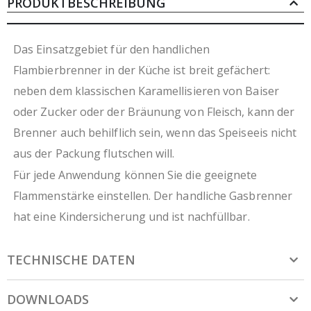
Standardventil zum Befüllen mit Feuerzeuggas
PRODUKTBESCHREIBUNG
(Butan)
Standfuß
nicht für den Dauerbetrieb geeignet
Das Einsatzgebiet für den handlichen
maximale Brenndauer bis zu 5 min.
Flambierbrenner in der Küche ist breit gefächert:
Auslieferung ungefüllt
neben dem klassischen Karamellisieren von Baiser
Gas ist nicht im Lieferumfang enthalten
oder Zucker oder der Bräunung von Fleisch, kann der
Brenner auch behilflich sein, wenn das Speiseeis nicht
aus der Packung flutschen will.
Für jede Anwendung können Sie die geeignete
Flammenstärke einstellen. Der handliche Gasbrenner
hat eine Kindersicherung und ist nachfüllbar.
TECHNISCHE DATEN
DOWNLOADS