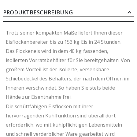
isolierter Schiebedeckel
integrierter, leicht zu reinigender Vorratsbehälter
PRODUKTBESCHREIBUNG
HCFC-frei
staubdicht verschlossener Wasserbehälter
leicht zu reinigender Luftfilter
Trotz seiner kompakten Maße liefert Ihnen dieser
frei von RoHS
Eisflockenbereiter bis zu 153 kg Eis in 24 Stunden.
geeignet bis zu einer Umgebungstemperatur von
Das Flockeneis wird in dem 40 kg fassenden,
43 °C
Festwasseranschluss und Wasserablauf
isolierten Vorratsbehälter für Sie bereitgehalten. Von
erforderlich
großem Vorteil ist der isolierte, versenkbare
Wasserenthärtung empfohlen ab 6dH
Schiebedeckel des Behälters, der nach dem Öffnen im
für den Innenbereich
Luftzirkulation am Standort muss gewährleistet
Inneren verschwindet. So haben Sie stets beide
sein
Hände zur Eisentnahme frei.
ohne Ablaufpumpe
Die schüttfähigen Eisflocken mit ihrer
Höhe ohne Beine 920 mm, Beinhöhe 110 mm - 150
mm
hervorragenden Kühlfunktion sind überall dort
italienisches, zertifiziertes Qualitätsprodukt
erforderlich, wo mit kühlpflichtigen Lebensmitteln
und schnell verderblicher Ware gearbeitet wird.