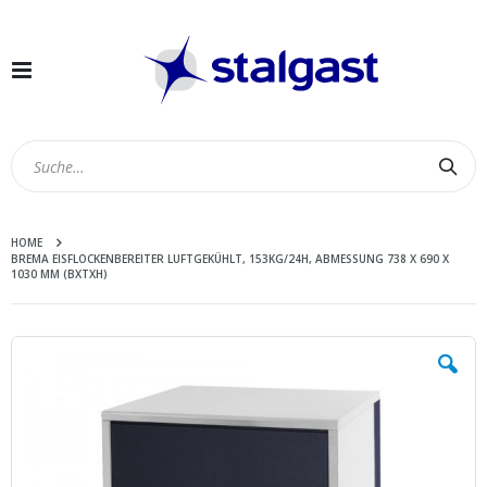
Navigation
umschalten
Suc
HOME
BREMA EISFLOCKENBEREITER LUFTGEKÜHLT, 153KG/24H, ABMESSUNG 738 X 690 X
1030 MM (BXTXH)
Zum
Ende
der
Bildergalerie
springen