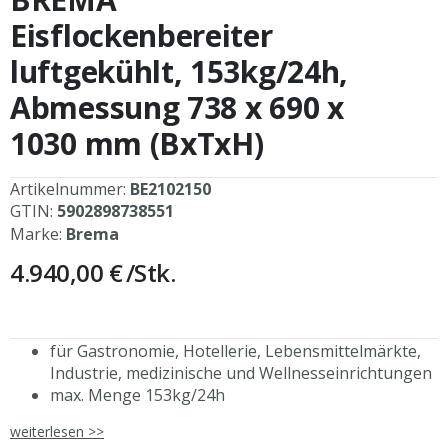
der
Bildergalerie
Eisflockenbereiter
springen
luftgekühlt, 153kg/24h,
Abmessung 738 x 690 x
1030 mm (BxTxH)
Artikelnummer:
BE2102150
GTIN:
5902898738551
Marke:
Brema
4.940,00 €
/Stk.
für Gastronomie, Hotellerie, Lebensmittelmärkte,
Industrie, medizinische und Wellnesseinrichtungen
max. Menge 153kg/24h
Gehäuse aus Edelstahl 18/8 mit Scotch Brite finish
weiterlesen >>
höhenverstellbare Füße