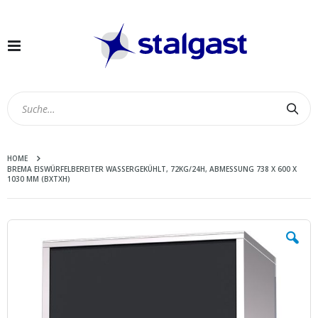
Navigation
umschalten
Suc
HOME
BREMA EISWÜRFELBEREITER WASSERGEKÜHLT, 72KG/24H, ABMESSUNG 738 X 600 X
1030 MM (BXTXH)
Zum
Ende
der
Bildergalerie
springen