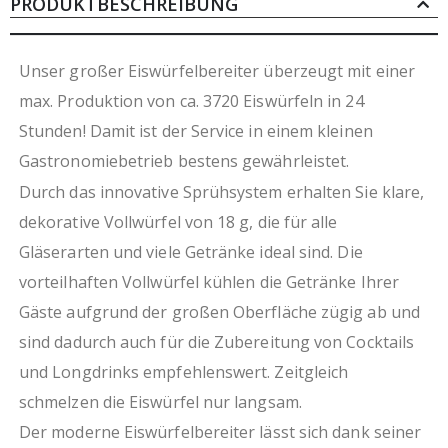
Gehäuse aus Edelstahl 18/8 mit Scotch Brite finish
PRODUKTBESCHREIBUNG
isolierter Schiebedeckel
integrierter 40kg Vorratsbehälter HCFC-frei
frei von RoHS
Unser großer Eiswürfelbereiter überzeugt mit einer
geeignet bis zu einer Umgebungstemperatur von
max. Produktion von ca. 3720 Eiswürfeln in 24
43 °C
Stunden! Damit ist der Service in einem kleinen
Festwasseranschluss und Wasserablauf
erforderlich
Gastronomiebetrieb bestens gewährleistet.
leicht zu reinigender Luftfilter
Durch das innovative Sprühsystem erhalten Sie klare,
Wasserenthärtung empfohlen ab 6dH
dekorative Vollwürfel von 18 g, die für alle
für den Innenbereich
ohne Ablaufpumpe
Gläserarten und viele Getränke ideal sind. Die
Höhe ohne Beine 920 mm, Beinhöhe 110 mm - 150
vorteilhaften Vollwürfel kühlen die Getränke Ihrer
mm
Gäste aufgrund der großen Oberfläche zügig ab und
italienisches, zertifiziertes Qualitätsprodukt
sind dadurch auch für die Zubereitung von Cocktails
und Longdrinks empfehlenswert. Zeitgleich
schmelzen die Eiswürfel nur langsam.
Der moderne Eiswürfelbereiter lässt sich dank seiner