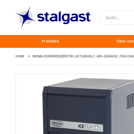
Produkte
Über uns
HOME
BREMA EISWÜRFELBEREITER LUFTGEKÜHLT, ABS-GEHÄUSE, 21KG/24H
Zum
Ende
der
Bildergalerie
springen