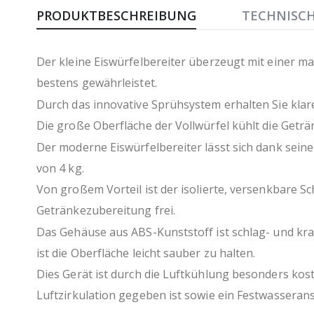
Anfang
PRODUKTBESCHREIBUNG
TECHNISC
der
Bildergalerie
springen
Der kleine Eiswürfelbereiter überzeugt mit einer ma
bestens gewährleistet.
Durch das innovative Sprühsystem erhalten Sie klare,
Die große Oberfläche der Vollwürfel kühlt die Geträ
Der moderne Eiswürfelbereiter lässt sich dank sein
von 4 kg.
Von großem Vorteil ist der isolierte, versenkbare S
Getränkezubereitung frei.
Das Gehäuse aus ABS-Kunststoff ist schlag- und kra
ist die Oberfläche leicht sauber zu halten.
Dies Gerät ist durch die Luftkühlung besonders kost
Luftzirkulation gegeben ist sowie ein Festwassera