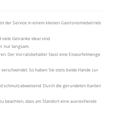
währleistet sein
e 5 mm
ist der Service in einem kleinen Gastronomiebetrieb
sprodukt
 viele Getränke ideal sind.
er nur langsam.
ren. Der Vorratsbehälter fasst eine Eiswürfelmenge
n verschwindet. So haben Sie stets beide Hände zur
 und schmutzabweisend. Durch die gerundeten Kanten
t zu beachten, dass am Standort eine ausreichende