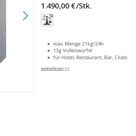
1.490,00 €
/Stk.
max. Menge 21kg/24h
13g Volleiswürfel
für Hotel, Restaurant, Bar, Clubs
patentiertes Sprühsystem
weiterlesen >>
graues Gehäuse aus ABS-Kunststof
isolierter Schiebedeckel
integrierter Vorratsbehälter HCFC-f
Betriebsschalter
Elektroanschluss
frei von RoHS
geeignet bis zu einer Umgebungste
Festwasseranschluss und Wasserabla
leicht zu reinigender Kalkfilter
Wasserenthärtung empfohlen ab 6