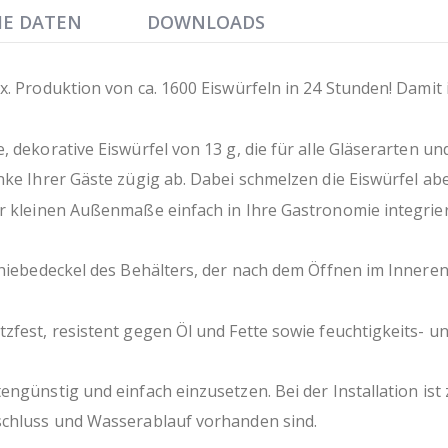
für den Innenbereich
HE DATEN
DOWNLOADS
Luftzirkulation am Standort muss ge
ohne Ablaufpumpe
Höhe ohne Beine 590 mm, Beinhöh
x. Produktion von ca. 1600 Eiswürfeln in 24 Stunden! Damit 
IPX3
italienisches, zertifiziertes Qualität
 dekorative Eiswürfel von 13 g, die für alle Gläserarten und
nke Ihrer Gäste zügig ab. Dabei schmelzen die Eiswürfel ab
er kleinen Außenmaße einfach in Ihre Gastronomie integrie
chiebedeckel des Behälters, der nach dem Öffnen im Innere
tzfest, resistent gegen Öl und Fette sowie feuchtigkeits-
engünstig und einfach einzusetzen. Bei der Installation is
nschluss und Wasserablauf vorhanden sind.