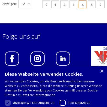
Seite
Anzeigen
Seite
Zurück
Seite
Seite
Seite
Sie lesen gera
Seite
Sei
We
1
2
3
4
5
Folge uns auf
×
Diese Webseite verwendet Cookies.
IMPRESSUM
Wir verwenden Cookies, um die Benutzerfreundlichkeit unserer
Website zu verbessern. Durch die weitere Nutzung unserer Webseite
DATENSCHUTZERKLÄRUNG
stimmen Sie der Verwendung von Cookies gemäß unserer Cookie-
Richtlinie zu.
Weitere Informationen
AGB
UNBEDINGT ERFORDERLICH
PERFORMANCE