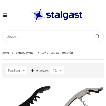
Navigation
umschalten
Suc
HOME
BAREQUIPMENT
SONSTIGES BAR-ZUBEHÖR
In
Anzeigen
absteigender
Reihenfolge