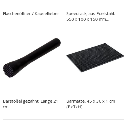
Flaschenöffner / Kapselheber
Speedrack, aus Edelstahl,
550 x 100 x 150 mm
(BxTxH)
Barstößel gezahnt, Länge 21
Barmatte, 45 x 30 x 1 cm
cm
(BxTxH)