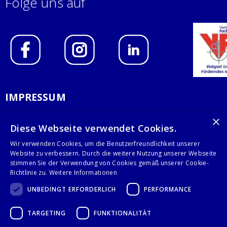
Folge uns auf
IMPRESSUM
DATENSCHUTZERKLÄRUNG
×
Diese Webseite verwendet Cookies.
AGB
Wir verwenden Cookies, um die Benutzerfreundlichkeit unserer
Website zu verbessern. Durch die weitere Nutzung unserer Webseite
KONTAKT
stimmen Sie der Verwendung von Cookies gemäß unserer Cookie-
Richtlinie zu.
Weitere Informationen
Stalgast GmbH
UNBEDINGT ERFORDERLICH
PERFORMANCE
Mary-Somerville-Str.6
28359 Bremen
TARGETING
FUNKTIONALITÄT
info@stalgast.de