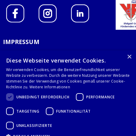
IMPRESSUM
DATENSCHUTZERKLÄRUNG
×
Diese Webseite verwendet Cookies.
AGB
Wir verwenden Cookies, um die Benutzerfreundlichkeit unserer
Website zu verbessern. Durch die weitere Nutzung unserer Webseite
KONTAKT
stimmen Sie der Verwendung von Cookies gemäß unserer Cookie-
Richtlinie zu.
Weitere Informationen
Stalgast GmbH
UNBEDINGT ERFORDERLICH
PERFORMANCE
Mary-Somerville-Str.6
28359 Bremen
TARGETING
FUNKTIONALITÄT
info@stalgast.de
+49 421 408844-0
UNKLASSIFIZIERTE