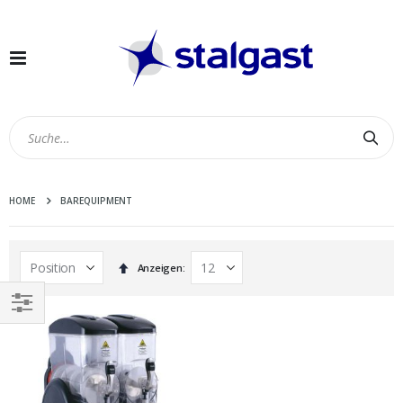
Navigation
umschalten
Suc
HOME
BAREQUIPMENT
In
Anzeigen
absteigender
Reihenfolge
EINKAUFEN
NACH