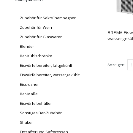
Zubehör für Sekt/Champagner
Zubehör für Wein
BREMA Eiswü
Zubehör für Glaswaren
wassergeküh
Abmessung 3
Blender
mm (BxTxH
Bar-Kühlschränke
Anzeigen
Eiswürfelbereiter, luftgekühlt
Eiswürfelbereiter, wassergekühlt
Eiscrusher
Bar-Maße
Eiswürfelbehälter
Sonstiges Bar-Zubehör
Shaker
Entsafter und Saftpressen