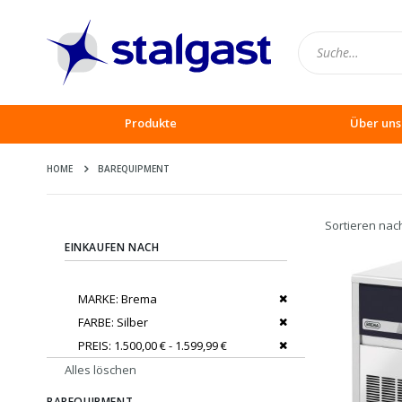
Produkte
Über uns
HOME
BAREQUIPMENT
Sortieren nac
EINKAUFEN NACH
Dies entfernen
MARKE
Brema
Dies entfernen
FARBE
Silber
Dies entfernen
PREIS
1.500,00 € - 1.599,99 €
Alles löschen
BAREQUIPMENT