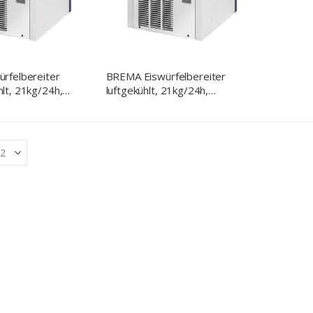
rfelbereiter
BREMA Eiswürfelbereiter
lt, 21kg/24h,
luftgekühlt, 21kg/24h,
55 x 404 x 595
Abmessung 355 x 404 x 595
)
mm (BxTxH)