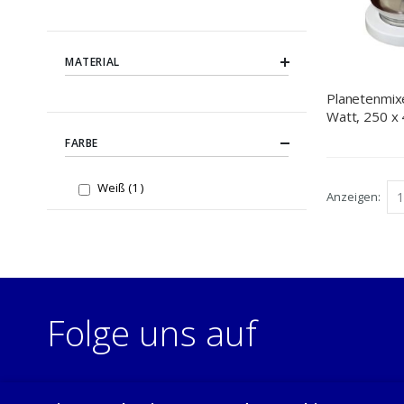
MATERIAL
Planetenmixe
Watt, 250 x
(BxTxH)
FARBE
item
Weiß
1
Anzeigen
Folge uns auf