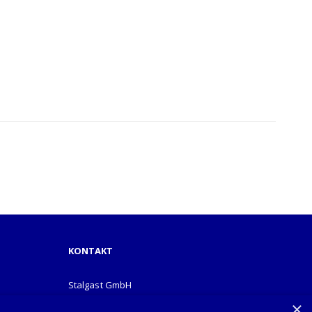
KONTAKT
Stalgast GmbH
Mary-Somerville-Str.6
×