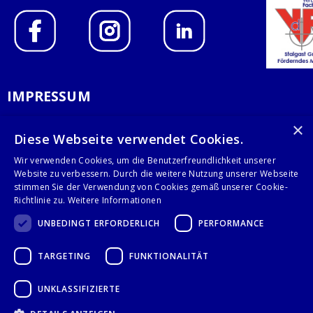
IMPRESSUM
DATENSCHUTZERKLÄRUNG
×
Diese Webseite verwendet Cookies.
AGB
Wir verwenden Cookies, um die Benutzerfreundlichkeit unserer
Website zu verbessern. Durch die weitere Nutzung unserer Webseite
KONTAKT
stimmen Sie der Verwendung von Cookies gemäß unserer Cookie-
Richtlinie zu.
Weitere Informationen
Stalgast GmbH
UNBEDINGT ERFORDERLICH
PERFORMANCE
Mary-Somerville-Str.6
28359 Bremen
TARGETING
FUNKTIONALITÄT
info@stalgast.de
+49 421 408844-0
UNKLASSIFIZIERTE