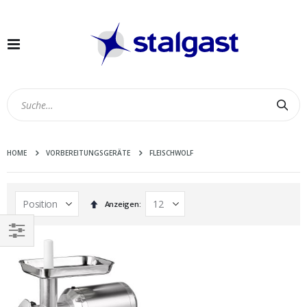
Navigation
umschalten
Suc
HOME
VORBEREITUNGSGERÄTE
FLEISCHWOLF
In
Anzeigen
absteigender
Reihenfolge
EINKAUFEN
NACH