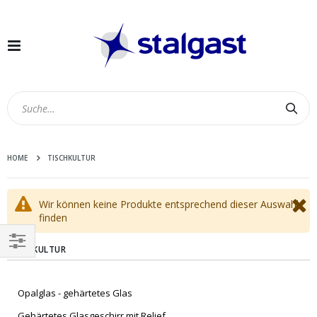
Navigation
umschalten
Suc
HOME
TISCHKULTUR
Wir können keine Produkte entsprechend dieser Auswahl
finden
TISCHKULTUR
EINKAUFEN
NACH
Opalglas - gehärtetes Glas
Gehärtetes Glasgeschirr mit Relief