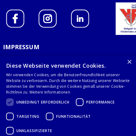
IMPRESSUM
DATENSCHUTZERKLÄRUNG
×
Diese Webseite verwendet Cookies.
AGB
Wir verwenden Cookies, um die Benutzerfreundlichkeit unserer
Website zu verbessern. Durch die weitere Nutzung unserer Webseite
KONTAKT
stimmen Sie der Verwendung von Cookies gemäß unserer Cookie-
Richtlinie zu.
Weitere Informationen
Stalgast GmbH
UNBEDINGT ERFORDERLICH
PERFORMANCE
Mary-Somerville-Str.6
28359 Bremen
TARGETING
FUNKTIONALITÄT
info@stalgast.de
+49 421 408844-0
UNKLASSIFIZIERTE