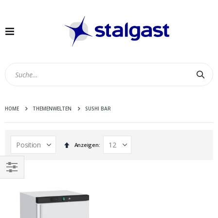
Navigation
umschalten
Suc
HOME
THEMENWELTEN
SUSHI BAR
In
Anzeigen
absteigender
Reihenfolge
EINKAUFEN
NACH