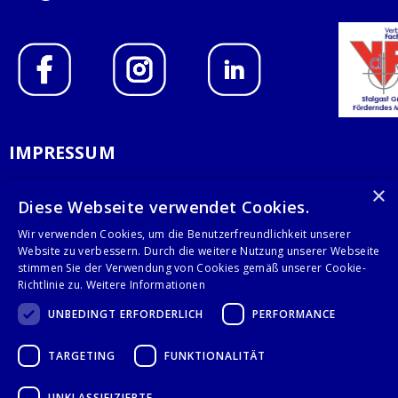
IMPRESSUM
DATENSCHUTZERKLÄRUNG
×
Diese Webseite verwendet Cookies.
AGB
Wir verwenden Cookies, um die Benutzerfreundlichkeit unserer
Website zu verbessern. Durch die weitere Nutzung unserer Webseite
KONTAKT
stimmen Sie der Verwendung von Cookies gemäß unserer Cookie-
Richtlinie zu.
Weitere Informationen
Stalgast GmbH
UNBEDINGT ERFORDERLICH
PERFORMANCE
Mary-Somerville-Str.6
28359 Bremen
TARGETING
FUNKTIONALITÄT
info@stalgast.de
+49 421 408844-0
UNKLASSIFIZIERTE