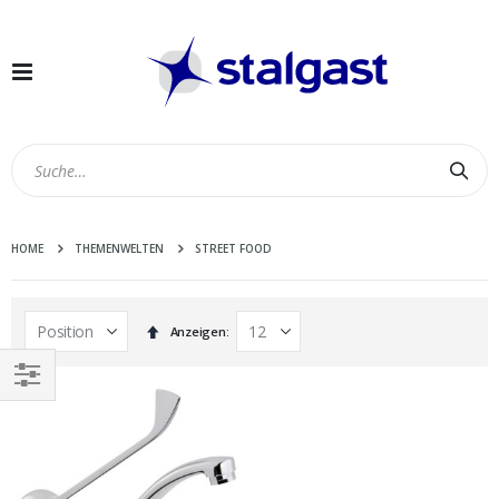
Navigation
umschalten
Suc
HOME
THEMENWELTEN
STREET FOOD
In
Anzeigen
absteigender
Reihenfolge
EINKAUFEN
NACH