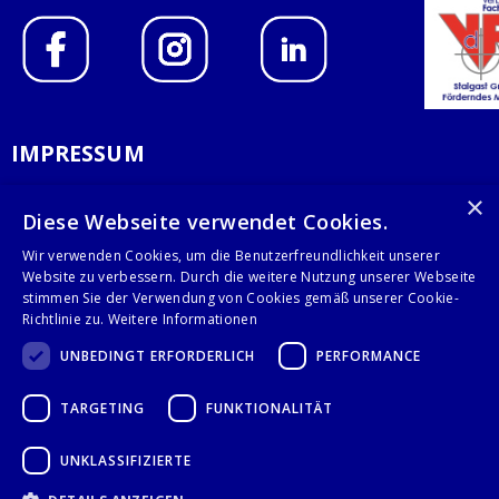
IMPRESSUM
DATENSCHUTZERKLÄRUNG
×
Diese Webseite verwendet Cookies.
AGB
Wir verwenden Cookies, um die Benutzerfreundlichkeit unserer
Website zu verbessern. Durch die weitere Nutzung unserer Webseite
KONTAKT
stimmen Sie der Verwendung von Cookies gemäß unserer Cookie-
Richtlinie zu.
Weitere Informationen
Stalgast GmbH
UNBEDINGT ERFORDERLICH
PERFORMANCE
Mary-Somerville-Str.6
28359 Bremen
TARGETING
FUNKTIONALITÄT
info@stalgast.de
+49 421 408844-0
UNKLASSIFIZIERTE