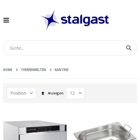
Navigation
umschalten
Suc
HOME
THEMENWELTEN
KANTINE
In
Anzeigen
absteigender
Reihenfolge