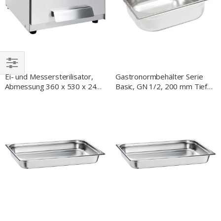
Ei- und Messersterilisator,
Gastronormbehälter Serie
EINKAUFEN
Abmessung 360 x 530 x 245
Basic, GN 1/2, 200 mm Tiefe,
NACH
mm (BxTxH)
mit Fallgriffen