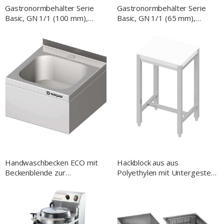
Gastronormbehälter Serie
Gastronormbehälter Serie
Basic, GN 1/1 (100 mm),
Basic, GN 1/1 (65 mm),
perforiert
perforiert
Handwaschbecken ECO mit
Hackblock aus aus
Beckenblende zur
Polyethylen mit Untergestell,
Wandmontage, mit
Abmessung 50 x 40 x 85 cm
Aufkantung, 400 mm x 410
mm x 240 mm (BxTxH)