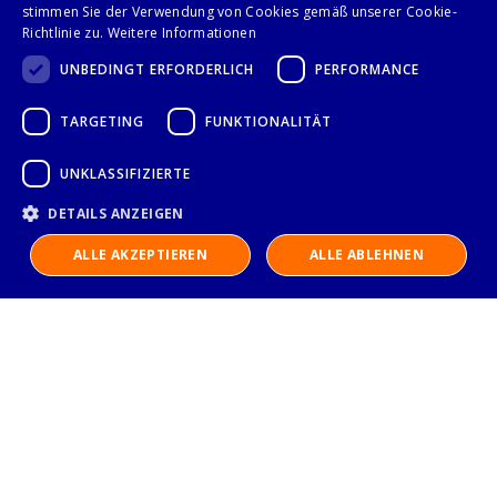
Seite
stimmen Sie der Verwendung von Cookies gemäß unserer Cookie-
Anzeigen
Sie lesen gerade Seite
Seite
Seite
Seite
Seite
Sei
We
1
2
3
4
5
Richtlinie zu.
Weitere Informationen
UNBEDINGT ERFORDERLICH
PERFORMANCE
TARGETING
FUNKTIONALITÄT
Folge uns auf
UNKLASSIFIZIERTE
DETAILS ANZEIGEN
ALLE AKZEPTIEREN
ALLE ABLEHNEN
IMPRESSUM
DATENSCHUTZERKLÄRUNG
AGB