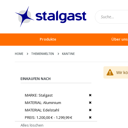
Produkte
Über uns
HOME
THEMENWELTEN
KANTINE
Wir k
EINKAUFEN NACH
Dies entfernen
MARKE
Stalgast
Dies entfernen
MATERIAL
Aluminium
Dies entfernen
MATERIAL
Edelstahl
Dies entfernen
PREIS
1.200,00 € - 1.299,99 €
Alles löschen