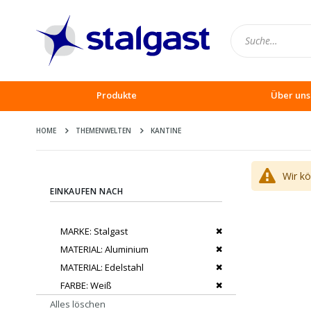
Produkte
Über uns
HOME
THEMENWELTEN
KANTINE
Wir k
EINKAUFEN NACH
Dies entfernen
MARKE
Stalgast
Dies entfernen
MATERIAL
Aluminium
Dies entfernen
MATERIAL
Edelstahl
Dies entfernen
FARBE
Weiß
Alles löschen