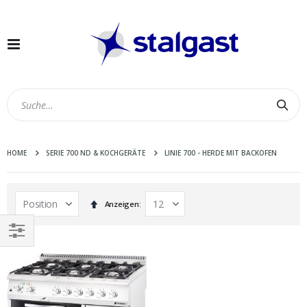
Navigation
umschalten
Suc
HOME
SERIE 700 ND & KOCHGERÄTE
LINIE 700 - HERDE MIT BACKOFEN
In
Anzeigen
absteigender
Reihenfolge
EINKAUFEN
NACH