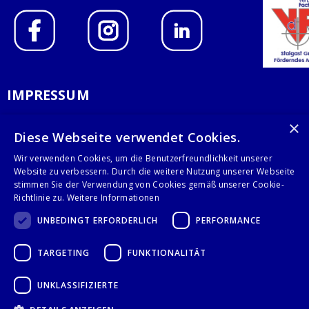
IMPRESSUM
DATENSCHUTZERKLÄRUNG
×
Diese Webseite verwendet Cookies.
AGB
Wir verwenden Cookies, um die Benutzerfreundlichkeit unserer
Website zu verbessern. Durch die weitere Nutzung unserer Webseite
KONTAKT
stimmen Sie der Verwendung von Cookies gemäß unserer Cookie-
Richtlinie zu.
Weitere Informationen
Stalgast GmbH
UNBEDINGT ERFORDERLICH
PERFORMANCE
Mary-Somerville-Str.6
28359 Bremen
TARGETING
FUNKTIONALITÄT
info@stalgast.de
+49 421 408844-0
UNKLASSIFIZIERTE