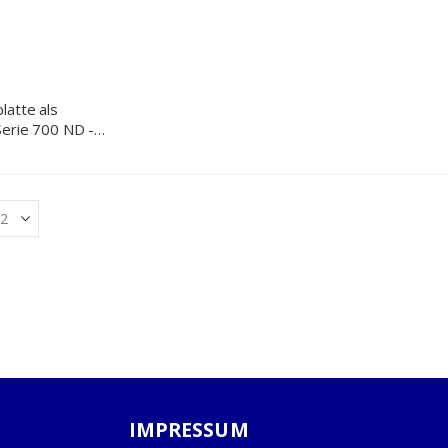
latte als
Serie 700 ND -
700x250 mm
IMPRESSUM