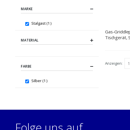
MARKE
item
Stalgast
1
Gas-Griddlep
Tischgerät, 
MATERIAL
glatt 400x
Anzeigen
FARBE
item
Silber
1
Folge uns auf