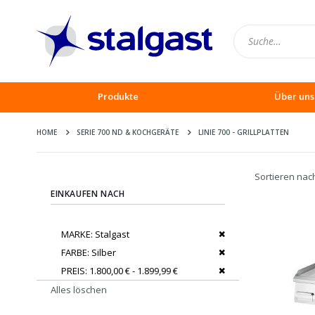
Produkte
Über uns
HOME
SERIE 700 ND & KOCHGERÄTE
LINIE 700 - GRILLPLATTEN
Sortieren nac
EINKAUFEN NACH
Dies entfernen
MARKE
Stalgast
Dies entfernen
FARBE
Silber
Dies entfernen
PREIS
1.800,00 € - 1.899,99 €
Alles löschen