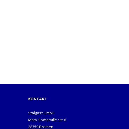
KONTAKT
Stalgast GmbH
Mary-Somerville-Str.6
28359 Bremen