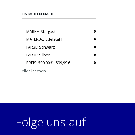
EINKAUFEN NACH
Dies entfernen
MARKE
Stalgast
Dies entfernen
MATERIAL
Edelstahl
Dies entfernen
FARBE
Schwarz
Dies entfernen
FARBE
Silber
Dies entfernen
PREIS
500,00 € - 599,99 €
Alles löschen
Folge uns auf