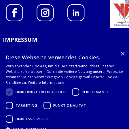
IMPRESSUM
DATENSCHUTZERKLÄRUNG
×
Diese Webseite verwendet Cookies.
AGB
Wir verwenden Cookies, um die Benutzerfreundlichkeit unserer
Website zu verbessern. Durch die weitere Nutzung unserer Webseite
KONTAKT
stimmen Sie der Verwendung von Cookies gemäß unserer Cookie-
Richtlinie zu.
Weitere Informationen
Stalgast GmbH
UNBEDINGT ERFORDERLICH
PERFORMANCE
Mary-Somerville-Str.6
28359 Bremen
TARGETING
FUNKTIONALITÄT
info@stalgast.de
+49 421 408844-0
UNKLASSIFIZIERTE