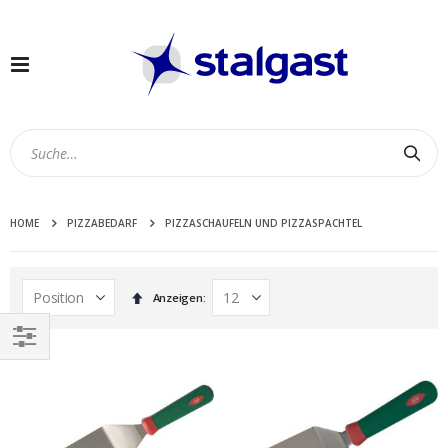
Navigation
umschalten
Suc
HOME
PIZZABEDARF
PIZZASCHAUFELN UND PIZZASPACHTEL
In
Anzeigen
absteigender
Reihenfolge
EINKAUFEN
NACH