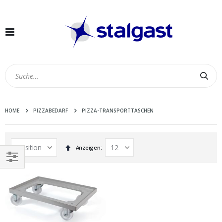
Navigation
umschalten
Suc
HOME
PIZZABEDARF
PIZZA-TRANSPORTTASCHEN
In
Anzeigen
absteigender
Reihenfolge
EINKAUFEN
NACH