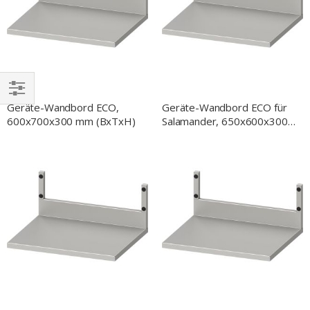
Geräte-Wandbord ECO,
Geräte-Wandbord ECO für
EINKAUFEN
600x700x300 mm (BxTxH)
Salamander, 650x600x300
NACH
mm (BxTxH)