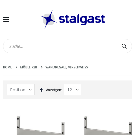
Navigation
umschalten
Suc
HOME
MÖBEL 72H
WANDREGALE, VERSCHWEISST
In
Anzeigen
absteigender
Reihenfolge