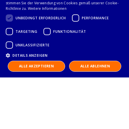
Seite
stimmen Sie der Verwendung von Cookies gemäß unserer Cookie-
Anzeigen
Sie lesen gerade Sei
Seite
Seite
Weiter
1
2
Richtlinie zu.
Weitere Informationen
UNBEDINGT ERFORDERLICH
PERFORMANCE
TARGETING
FUNKTIONALITÄT
Folge uns auf
UNKLASSIFIZIERTE
DETAILS ANZEIGEN
ALLE AKZEPTIEREN
ALLE ABLEHNEN
IMPRESSUM
DATENSCHUTZERKLÄRUNG
AGB