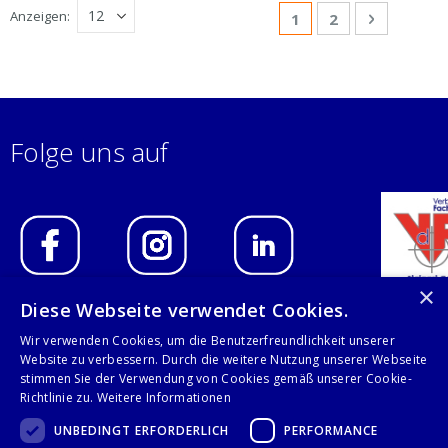
Seite
Anzeigen
Sie lesen gerade Sei
Seite
Seite
Weiter
1
2
Folge uns auf
×
Diese Webseite verwendet Cookies.
IMPRESSUM
Wir verwenden Cookies, um die Benutzerfreundlichkeit unserer
Website zu verbessern. Durch die weitere Nutzung unserer Webseite
DATENSCHUTZERKLÄRUNG
stimmen Sie der Verwendung von Cookies gemäß unserer Cookie-
Richtlinie zu.
Weitere Informationen
AGB
UNBEDINGT ERFORDERLICH
PERFORMANCE