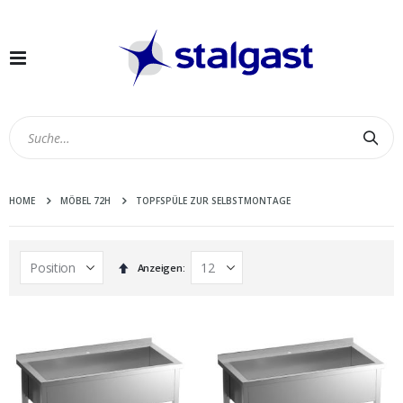
Navigation
umschalten
Suc
HOME
MÖBEL 72H
TOPFSPÜLE ZUR SELBSTMONTAGE
In
Anzeigen
absteigender
Reihenfolge