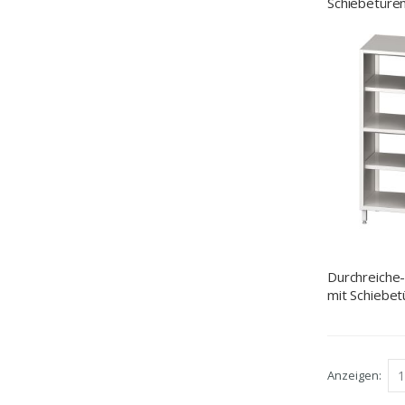
Schiebetüre
mm (BxTxH
Durchreiche
mit Schiebet
Schrankräu
mm (BxTxH
Anzeigen