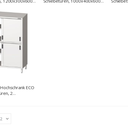
n, 1200x300x600
Schiebetüren, 1000x400x600
Schiebe
)
mm (BxTxH)
mm (Bx
-Hochschrank ECO
üren, 2
me, 800x600x1800
)