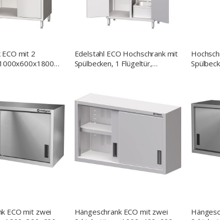
 ECO mit 2
Edelstahl ECO Hochschrank mit
Hochsch
, 1000x600x1800
Spülbecken, 1 Flügeltür,
Spülbeck
)
1000x500x2000 mm (BxTxH)
Reinigun
500 x 2
k ECO mit zwei
Hängeschrank ECO mit zwei
Hängesc