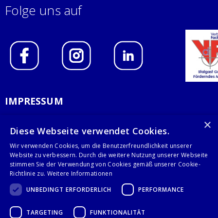
Folge uns auf
IMPRESSUM
DATENSCHUTZERKLÄRUNG
×
Diese Webseite verwendet Cookies.
AGB
Wir verwenden Cookies, um die Benutzerfreundlichkeit unserer
Website zu verbessern. Durch die weitere Nutzung unserer Webseite
KONTAKT
stimmen Sie der Verwendung von Cookies gemäß unserer Cookie-
Richtlinie zu.
Weitere Informationen
Stalgast GmbH
UNBEDINGT ERFORDERLICH
PERFORMANCE
Mary-Somerville-Str.6
28359 Bremen
TARGETING
FUNKTIONALITÄT