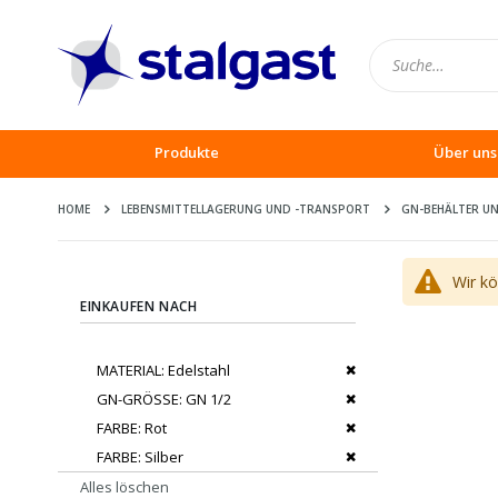
Produkte
Über uns
HOME
LEBENSMITTELLAGERUNG UND -TRANSPORT
GN-BEHÄLTER UN
Wir k
EINKAUFEN NACH
Dies entfernen
MATERIAL
Edelstahl
Dies entfernen
GN-GRÖSSE
GN 1/2
Dies entfernen
FARBE
Rot
Dies entfernen
FARBE
Silber
Alles löschen