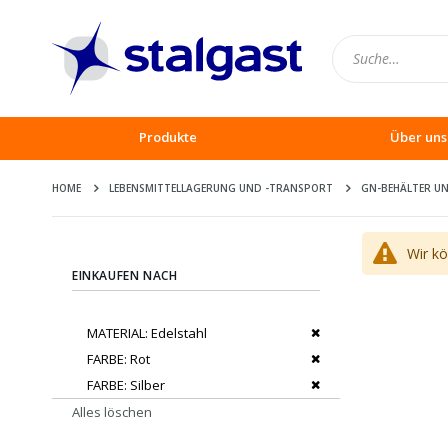
Produkte
Über uns
HOME
LEBENSMITTELLAGERUNG UND -TRANSPORT
GN-BEHÄLTER UN
Wir k
EINKAUFEN NACH
Dies entfernen
MATERIAL
Edelstahl
Dies entfernen
FARBE
Rot
Dies entfernen
FARBE
Silber
Alles löschen