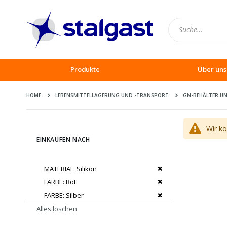
Produkte
Über uns
HOME
LEBENSMITTELLAGERUNG UND -TRANSPORT
GN-BEHÄLTER UN
Wir k
EINKAUFEN NACH
Dies entfernen
MATERIAL
Silikon
Dies entfernen
FARBE
Rot
Dies entfernen
FARBE
Silber
Alles löschen