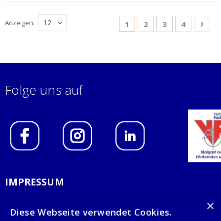
Seite
Anzeigen
Sie lesen gerade Seite
Seite
Seite
Seite
Seit
Weit
1
2
3
4
Folge uns auf
IMPRESSUM
DATENSCHUTZERKLÄRUNG
×
Diese Webseite verwendet Cookies.