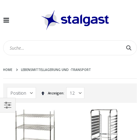
Navigation
umschalten
Suc
HOME
LEBENSMITTELLAGERUNG UND -TRANSPORT
In
Anzeigen
absteigender
Reihenfolge
EINKAUFEN
NACH