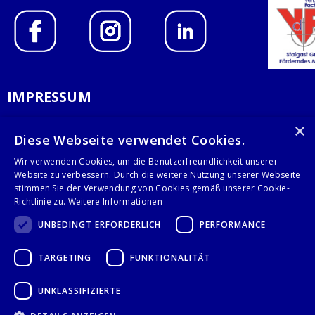
IMPRESSUM
DATENSCHUTZERKLÄRUNG
×
Diese Webseite verwendet Cookies.
AGB
Wir verwenden Cookies, um die Benutzerfreundlichkeit unserer
Website zu verbessern. Durch die weitere Nutzung unserer Webseite
KONTAKT
stimmen Sie der Verwendung von Cookies gemäß unserer Cookie-
Richtlinie zu.
Weitere Informationen
Stalgast GmbH
UNBEDINGT ERFORDERLICH
PERFORMANCE
Mary-Somerville-Str.6
28359 Bremen
TARGETING
FUNKTIONALITÄT
info@stalgast.de
+49 421 408844-0
UNKLASSIFIZIERTE