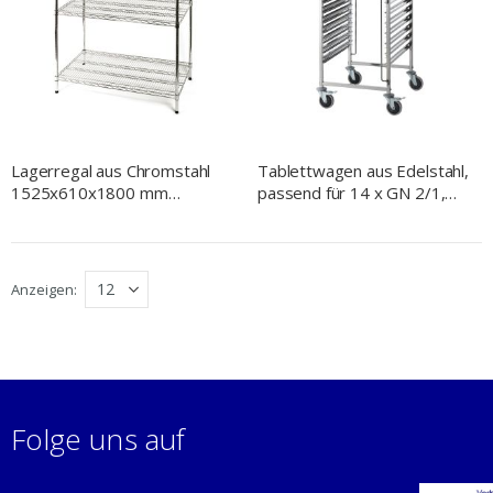
Lagerregal aus Chromstahl
Tablettwagen aus Edelstahl,
1525x610x1800 mm
passend für 14 x GN 2/1,
(BxTxH)
590 x 670 x 1735 mm
(BxTxH)
Anzeigen
Folge uns auf