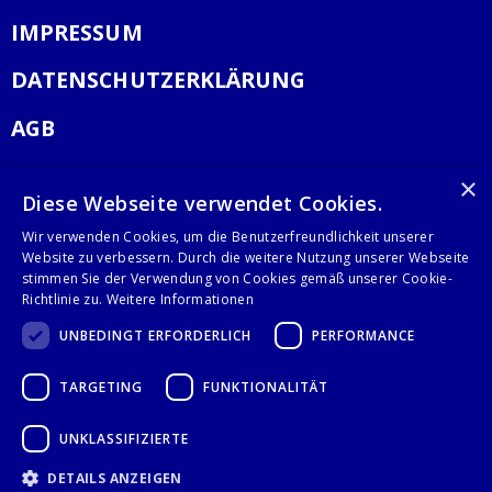
IMPRESSUM
DATENSCHUTZERKLÄRUNG
AGB
KONTAKT
×
Diese Webseite verwendet Cookies.
Stalgast GmbH
Wir verwenden Cookies, um die Benutzerfreundlichkeit unserer
Mary-Somerville-Str.6
Website zu verbessern. Durch die weitere Nutzung unserer Webseite
stimmen Sie der Verwendung von Cookies gemäß unserer Cookie-
28359 Bremen
Richtlinie zu.
Weitere Informationen
info@stalgast.de
+49 421 408844-0
UNBEDINGT ERFORDERLICH
PERFORMANCE
TARGETING
FUNKTIONALITÄT
© 2021 Stalgast GmbH
UNKLASSIFIZIERTE
DETAILS ANZEIGEN