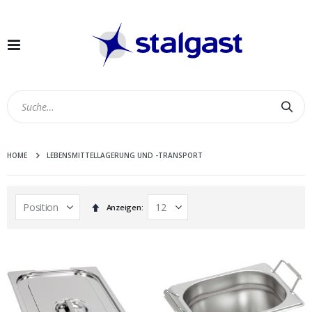
Navigation
umschalten
Suc
HOME
LEBENSMITTELLAGERUNG UND -TRANSPORT
In
Anzeigen
absteigender
Reihenfolge